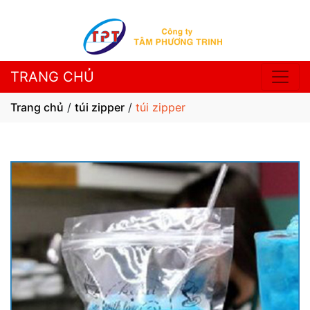
TRANG CHỦ
Trang chủ
/
túi zipper
/
túi zipper