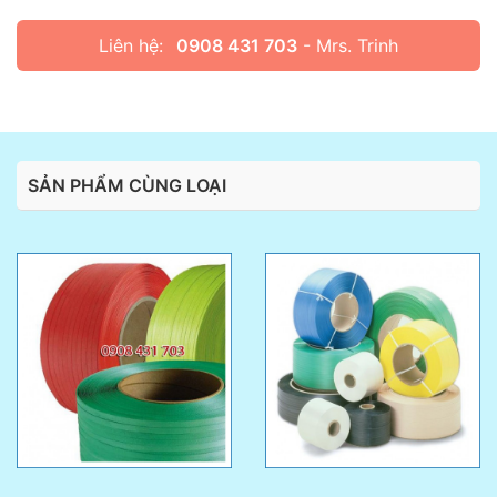
Liên hệ:
0908 431 703
- Mrs. Trinh
SẢN PHẨM CÙNG LOẠI